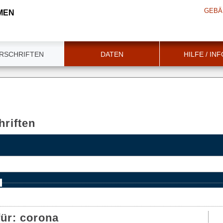
GEBÄ
MEN
RSCHRIFTEN
DATEN
HILFE / IN
riften
e
für:
corona