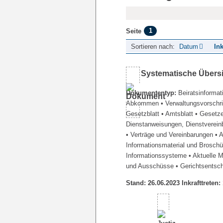
1
Seite
Sortieren nach:
Datum
Ink
Systematische Übers
Dokumententyp:
Beiratsinformat
Abkommen
• Verwaltungsvorschr
Gesetzblatt
• Amtsblatt
• Gesetz
Dienstanweisungen, Dienstverein
• Verträge und Vereinbarungen
• 
Informationsmaterial und Brosch
Informationssysteme
• Aktuelle 
und Ausschüsse
• Gerichtsentsc
Stand: 26.06.2023 Inkrafttreten: