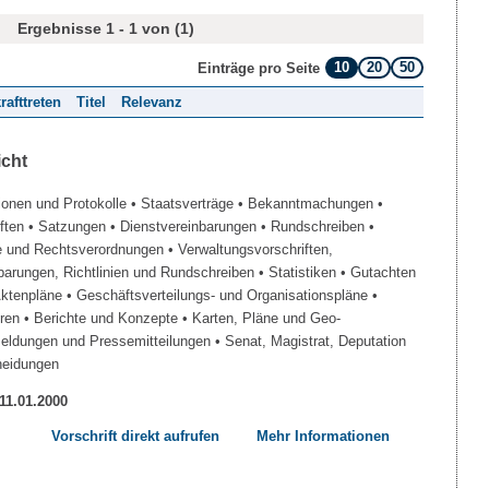
Ergebnisse 1 - 1 von (1)
10
20
50
Einträge pro Seite
rafttreten
Titel
Relevanz
icht
ionen und Protokolle
• Staatsverträge
• Bekanntmachungen
•
iften
• Satzungen
• Dienstvereinbarungen
• Rundschreiben
•
e und Rechtsverordnungen
• Verwaltungsvorschriften,
barungen, Richtlinien und Rundschreiben
• Statistiken
• Gutachten
Aktenpläne
• Geschäftsverteilungs- und Organisationspläne
•
üren
• Berichte und Konzepte
• Karten, Pläne und Geo-
Meldungen und Pressemitteilungen
• Senat, Magistrat, Deputation
heidungen
 11.01.2000
Vorschrift direkt aufrufen
Mehr Informationen