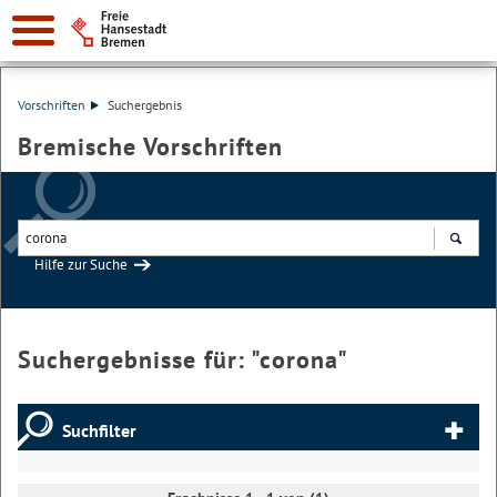
Vorschriften
Suchergebnis
Bremische Vorschriften
Hilfe zur Suche
Suchen
Suchergebnisse für: "
corona
"
Suchfilter