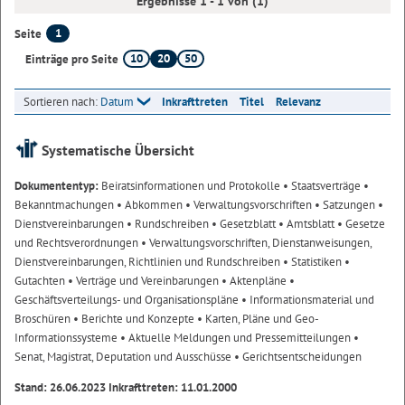
Ergebnisse 1 - 1 von (1)
1
Seite
10
20
50
Einträge pro Seite
Sortieren nach:
Datum
Inkrafttreten
Titel
Relevanz
Systematische Übersicht
Dokumententyp:
Beiratsinformationen und Protokolle
• Staatsverträge
•
Bekanntmachungen
• Abkommen
• Verwaltungsvorschriften
• Satzungen
•
Dienstvereinbarungen
• Rundschreiben
• Gesetzblatt
• Amtsblatt
• Gesetze
und Rechtsverordnungen
• Verwaltungsvorschriften, Dienstanweisungen,
Dienstvereinbarungen, Richtlinien und Rundschreiben
• Statistiken
•
Gutachten
• Verträge und Vereinbarungen
• Aktenpläne
•
Geschäftsverteilungs- und Organisationspläne
• Informationsmaterial und
Broschüren
• Berichte und Konzepte
• Karten, Pläne und Geo-
Informationssysteme
• Aktuelle Meldungen und Pressemitteilungen
•
Senat, Magistrat, Deputation und Ausschüsse
• Gerichtsentscheidungen
Stand: 26.06.2023 Inkrafttreten: 11.01.2000