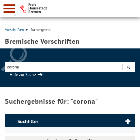
Vorschriften
Suchergebnis
Bremische Vorschriften
Hilfe zur Suche
Suchen
Suchergebnisse für: "
corona
"
Suchfilter