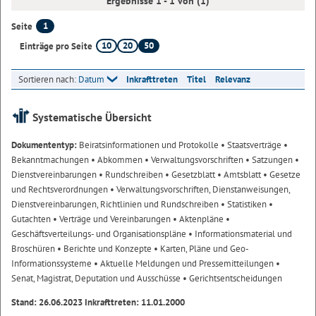
Ergebnisse 1 - 1 von (1)
1
Seite
10
20
50
Einträge pro Seite
Sortieren nach:
Datum
Inkrafttreten
Titel
Relevanz
Systematische Übersicht
Dokumententyp:
Beiratsinformationen und Protokolle
• Staatsverträge
•
Bekanntmachungen
• Abkommen
• Verwaltungsvorschriften
• Satzungen
•
Dienstvereinbarungen
• Rundschreiben
• Gesetzblatt
• Amtsblatt
• Gesetze
und Rechtsverordnungen
• Verwaltungsvorschriften, Dienstanweisungen,
Dienstvereinbarungen, Richtlinien und Rundschreiben
• Statistiken
•
Gutachten
• Verträge und Vereinbarungen
• Aktenpläne
•
Geschäftsverteilungs- und Organisationspläne
• Informationsmaterial und
Broschüren
• Berichte und Konzepte
• Karten, Pläne und Geo-
Informationssysteme
• Aktuelle Meldungen und Pressemitteilungen
•
Senat, Magistrat, Deputation und Ausschüsse
• Gerichtsentscheidungen
Stand: 26.06.2023 Inkrafttreten: 11.01.2000