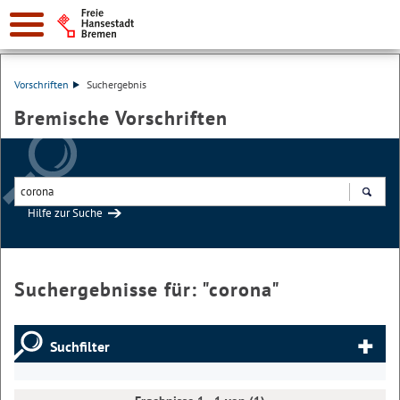
Vorschriften
Suchergebnis
Bremische Vorschriften
Hilfe zur Suche
Suchen
Suchergebnisse für: "
corona
"
Suchfilter