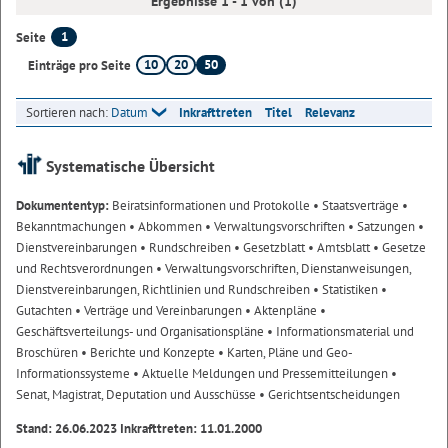
Ergebnisse 1 - 1 von (1)
1
Seite
10
20
50
Einträge pro Seite
Sortieren nach:
Datum
Inkrafttreten
Titel
Relevanz
Systematische Übersicht
Dokumententyp:
Beiratsinformationen und Protokolle
• Staatsverträge
•
Bekanntmachungen
• Abkommen
• Verwaltungsvorschriften
• Satzungen
•
Dienstvereinbarungen
• Rundschreiben
• Gesetzblatt
• Amtsblatt
• Gesetze
und Rechtsverordnungen
• Verwaltungsvorschriften, Dienstanweisungen,
Dienstvereinbarungen, Richtlinien und Rundschreiben
• Statistiken
•
Gutachten
• Verträge und Vereinbarungen
• Aktenpläne
•
Geschäftsverteilungs- und Organisationspläne
• Informationsmaterial und
Broschüren
• Berichte und Konzepte
• Karten, Pläne und Geo-
Informationssysteme
• Aktuelle Meldungen und Pressemitteilungen
•
Senat, Magistrat, Deputation und Ausschüsse
• Gerichtsentscheidungen
Stand: 26.06.2023 Inkrafttreten: 11.01.2000