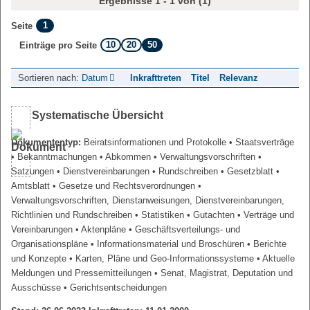
Ergebnisse 1 - 1 von (1)
1
Seite
10
20
50
Einträge pro Seite
Sortieren nach:
Datum
Inkrafttreten
Titel
Relevanz
Systematische Übersicht
Dokumententyp:
Beiratsinformationen und Protokolle
• Staatsverträge
• Bekanntmachungen
• Abkommen
• Verwaltungsvorschriften
•
Satzungen
• Dienstvereinbarungen
• Rundschreiben
• Gesetzblatt
•
Amtsblatt
• Gesetze und Rechtsverordnungen
•
Verwaltungsvorschriften, Dienstanweisungen, Dienstvereinbarungen,
Richtlinien und Rundschreiben
• Statistiken
• Gutachten
• Verträge und
Vereinbarungen
• Aktenpläne
• Geschäftsverteilungs- und
Organisationspläne
• Informationsmaterial und Broschüren
• Berichte
und Konzepte
• Karten, Pläne und Geo-Informationssysteme
• Aktuelle
Meldungen und Pressemitteilungen
• Senat, Magistrat, Deputation und
Ausschüsse
• Gerichtsentscheidungen