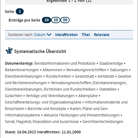
Ergebnisse 1 - 1 von (1)
1
Seite
10
20
50
Einträge pro Seite
Sortieren nach:
Datum
Inkrafttreten
Titel
Relevanz
Systematische Übersicht
Dokumententyp:
Beiratsinformationen und Protokolle
• Staatsverträge
•
Bekanntmachungen
• Abkommen
• Verwaltungsvorschriften
• Satzungen
•
Dienstvereinbarungen
• Rundschreiben
• Gesetzblatt
• Amtsblatt
• Gesetze
und Rechtsverordnungen
• Verwaltungsvorschriften, Dienstanweisungen,
Dienstvereinbarungen, Richtlinien und Rundschreiben
• Statistiken
•
Gutachten
• Verträge und Vereinbarungen
• Aktenpläne
•
Geschäftsverteilungs- und Organisationspläne
• Informationsmaterial und
Broschüren
• Berichte und Konzepte
• Karten, Pläne und Geo-
Informationssysteme
• Aktuelle Meldungen und Pressemitteilungen
•
Senat, Magistrat, Deputation und Ausschüsse
• Gerichtsentscheidungen
Stand: 26.06.2023 Inkrafttreten: 11.01.2000