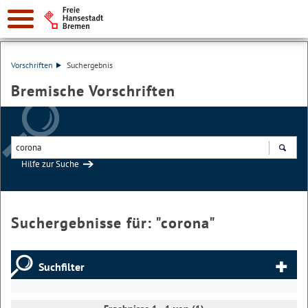
Vorschriften
Suchergebnis
Bremische Vorschriften
Hilfe zur Suche
Suchen
Suchergebnisse für: "
corona
"
Suchfilter