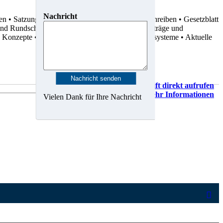
Nachricht
ten
• Satzungen
• Dienstvereinbarungen
• Rundschreiben
• Gesetzblatt
 und Rundschreiben
• Statistiken
• Gutachten
• Verträge und
d Konzepte
• Karten, Pläne und Geo-Informationssysteme
• Aktuelle
Vorschrift direkt aufrufen
Mehr Informationen
Vielen Dank für Ihre Nachricht