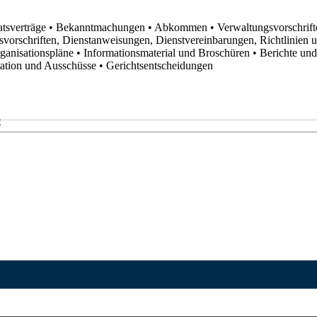
atsverträge
• Bekanntmachungen
• Abkommen
• Verwaltungsvorschrif
svorschriften, Dienstanweisungen, Dienstvereinbarungen, Richtlinien
rganisationspläne
• Informationsmaterial und Broschüren
• Berichte un
utation und Ausschüsse
• Gerichtsentscheidungen