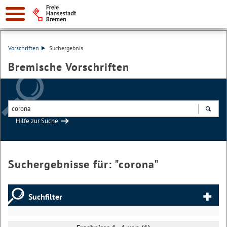
Vorschriften
Suchergebnis
Bremische Vorschriften
Hilfe zur Suche
Suchen
Suchergebnisse für: "
corona
"
Suchfilter