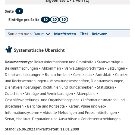
Ergebnisse 1 - 1 von (1)
1
Seite
10
20
50
Einträge pro Seite
Sortieren nach:
Datum
Inkrafttreten
Titel
Relevanz
Systematische Übersicht
Dokumententyp:
Beiratsinformationen und Protokolle
• Staatsverträge
•
Bekanntmachungen
• Abkommen
• Verwaltungsvorschriften
• Satzungen
•
Dienstvereinbarungen
• Rundschreiben
• Gesetzblatt
• Amtsblatt
• Gesetze
und Rechtsverordnungen
• Verwaltungsvorschriften, Dienstanweisungen,
Dienstvereinbarungen, Richtlinien und Rundschreiben
• Statistiken
•
Gutachten
• Verträge und Vereinbarungen
• Aktenpläne
•
Geschäftsverteilungs- und Organisationspläne
• Informationsmaterial und
Broschüren
• Berichte und Konzepte
• Karten, Pläne und Geo-
Informationssysteme
• Aktuelle Meldungen und Pressemitteilungen
•
Senat, Magistrat, Deputation und Ausschüsse
• Gerichtsentscheidungen
Stand: 26.06.2023 Inkrafttreten: 11.01.2000