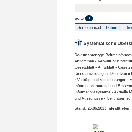
1
Seite
Sortieren nach:
Datum
Ink
Systematische Übers
Dokumententyp:
Beiratsinformat
Abkommen
• Verwaltungsvorschr
Gesetzblatt
• Amtsblatt
• Gesetz
Dienstanweisungen, Dienstverein
• Verträge und Vereinbarungen
• 
Informationsmaterial und Brosch
Informationssysteme
• Aktuelle 
und Ausschüsse
• Gerichtsentsc
Stand: 26.06.2023 Inkrafttreten: