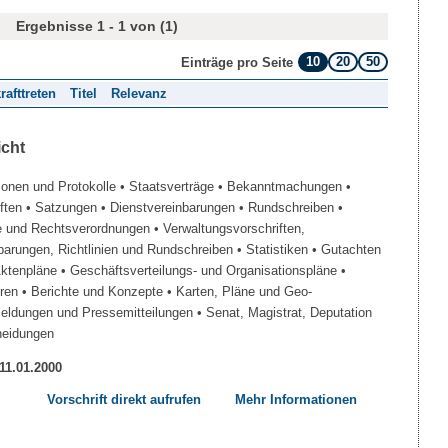
Ergebnisse 1 - 1 von (1)
10
20
50
Einträge pro Seite
rafttreten
Titel
Relevanz
icht
ionen und Protokolle
• Staatsverträge
• Bekanntmachungen
•
iften
• Satzungen
• Dienstvereinbarungen
• Rundschreiben
•
e und Rechtsverordnungen
• Verwaltungsvorschriften,
barungen, Richtlinien und Rundschreiben
• Statistiken
• Gutachten
Aktenpläne
• Geschäftsverteilungs- und Organisationspläne
•
üren
• Berichte und Konzepte
• Karten, Pläne und Geo-
Meldungen und Pressemitteilungen
• Senat, Magistrat, Deputation
heidungen
 11.01.2000
Vorschrift direkt aufrufen
Mehr Informationen