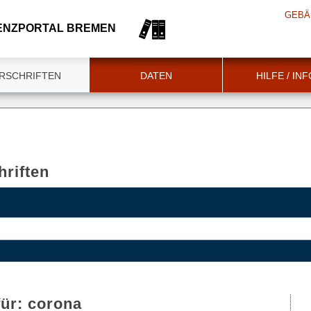
GEBÄ
ENZPORTAL BREMEN
RSCHRIFTEN
DATEN
HILFE / IN
riften
für:
corona