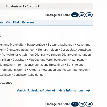
Ergebnisse 1 - 1 von (1)
10
20
50
Einträge pro Seite
reten
Titel
Relevanz
t
nen und Protokolle
• Staatsverträge
• Bekanntmachungen
• Abkommen
gen
• Dienstvereinbarungen
• Rundschreiben
• Gesetzblatt
• Amtsblatt
n
• Verwaltungsvorschriften, Dienstanweisungen, Dienstvereinbarungen,
atistiken
• Gutachten
• Verträge und Vereinbarungen
• Aktenpläne
•
tionspläne
• Informationsmaterial und Broschüren
• Berichte und
-Informationssysteme
• Aktuelle Meldungen und Pressemitteilungen
•
usschüsse
• Gerichtsentscheidungen
1.01.2000
Vorschrift direkt aufrufen
Mehr Informationen
10
20
50
Einträge pro Seite