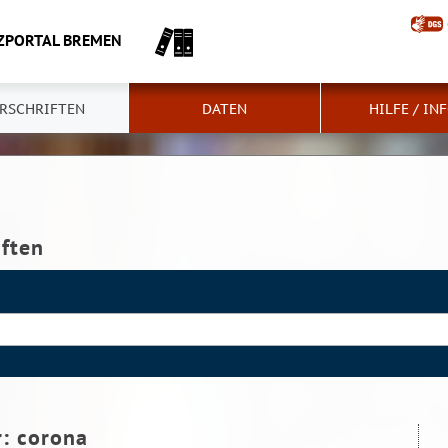
ZPORTAL BREMEN
RSCHRIFTEN
DATEN
HILFE / IN
iften
r:
corona