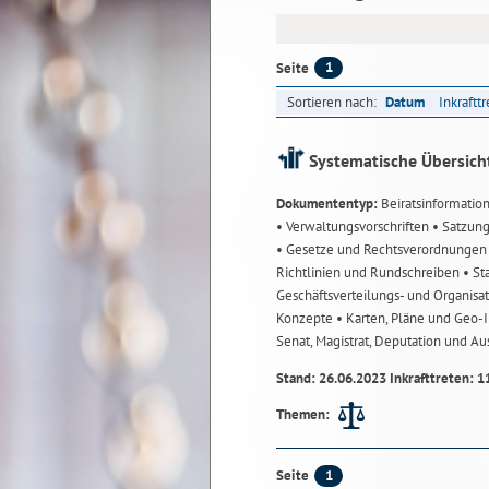
1
Seite
Sortieren nach:
Datum
Inkraftt
Systematische Übersich
Dokumententyp:
Beiratsinformatio
• Verwaltungsvorschriften
• Satzun
• Gesetze und Rechtsverordnunge
Richtlinien und Rundschreiben
• St
Geschäftsverteilungs- und Organisa
Konzepte
• Karten, Pläne und Geo
Senat, Magistrat, Deputation und A
Stand: 26.06.2023 Inkrafttreten: 1
Themen:
1
Seite