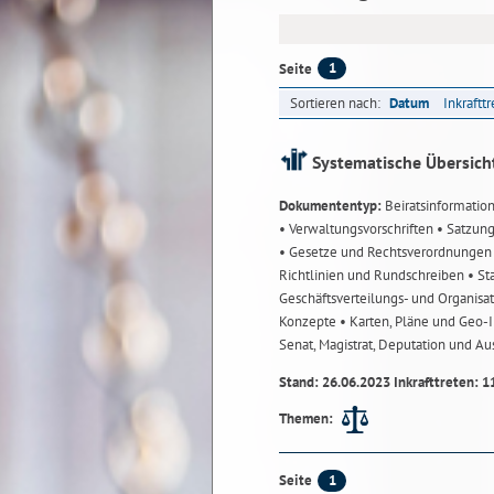
1
Seite
Sortieren nach:
Datum
Inkraftt
Systematische Übersich
Dokumententyp:
Beiratsinformatio
• Verwaltungsvorschriften
• Satzun
• Gesetze und Rechtsverordnunge
Richtlinien und Rundschreiben
• St
Geschäftsverteilungs- und Organisa
Konzepte
• Karten, Pläne und Geo
Senat, Magistrat, Deputation und A
Stand: 26.06.2023 Inkrafttreten: 1
Themen:
1
Seite