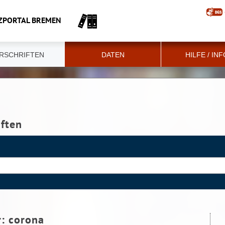
ZPORTAL BREMEN
RSCHRIFTEN
DATEN
HILFE / IN
iften
r:
corona