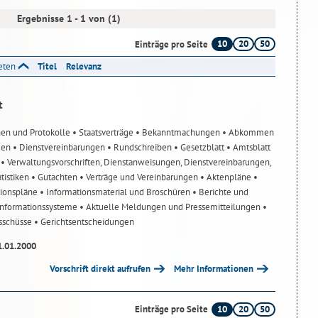
Ergebnisse 1 - 1 von (1)
10
20
50
Einträge pro Seite
reten
Titel
Relevanz
t
nen und Protokolle
• Staatsverträge
• Bekanntmachungen
• Abkommen
gen
• Dienstvereinbarungen
• Rundschreiben
• Gesetzblatt
• Amtsblatt
n
• Verwaltungsvorschriften, Dienstanweisungen, Dienstvereinbarungen,
atistiken
• Gutachten
• Verträge und Vereinbarungen
• Aktenpläne
•
tionspläne
• Informationsmaterial und Broschüren
• Berichte und
-Informationssysteme
• Aktuelle Meldungen und Pressemitteilungen
•
usschüsse
• Gerichtsentscheidungen
1.01.2000
Vorschrift direkt aufrufen
Mehr Informationen
10
20
50
Einträge pro Seite