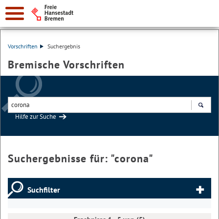
Vorschriften
Suchergebnis
Bremische Vorschriften
Hilfe zur Suche
Suchen
Suchergebnisse für: "
corona
"
Suchfilter