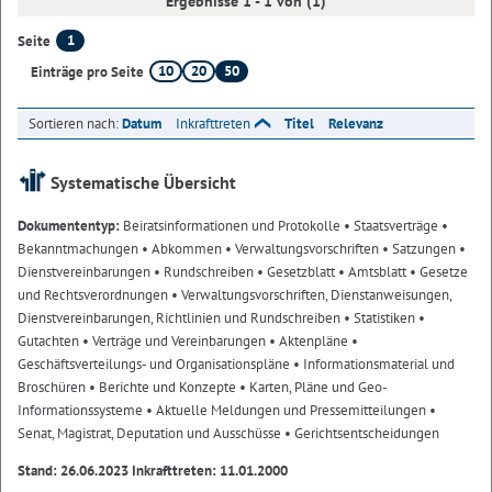
Ergebnisse 1 - 1 von (1)
1
Seite
10
20
50
Einträge pro Seite
Sortieren nach:
Datum
Inkrafttreten
Titel
Relevanz
Systematische Übersicht
Dokumententyp:
Beiratsinformationen und Protokolle
• Staatsverträge
•
Bekanntmachungen
• Abkommen
• Verwaltungsvorschriften
• Satzungen
•
Dienstvereinbarungen
• Rundschreiben
• Gesetzblatt
• Amtsblatt
• Gesetze
und Rechtsverordnungen
• Verwaltungsvorschriften, Dienstanweisungen,
Dienstvereinbarungen, Richtlinien und Rundschreiben
• Statistiken
•
Gutachten
• Verträge und Vereinbarungen
• Aktenpläne
•
Geschäftsverteilungs- und Organisationspläne
• Informationsmaterial und
Broschüren
• Berichte und Konzepte
• Karten, Pläne und Geo-
Informationssysteme
• Aktuelle Meldungen und Pressemitteilungen
•
Senat, Magistrat, Deputation und Ausschüsse
• Gerichtsentscheidungen
Stand: 26.06.2023 Inkrafttreten: 11.01.2000