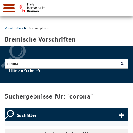
Vorschriften
Suchergebnis
Bremische Vorschriften
Hilfe zur Suche
Suchen
Suchergebnisse für: "
corona
"
Suchfilter