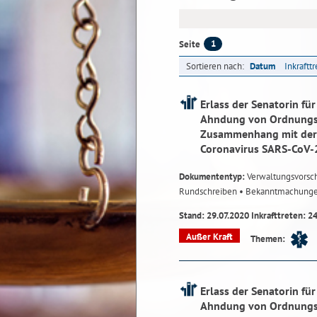
1
Seite
Sortieren nach:
Datum
Inkraftt
Erlass der Senatorin fü
Ahndung von Ordnungsw
Zusammenhang mit der 
Coronavirus SARS-CoV-
Dokumententyp:
Verwaltungsvorsch
Rundschreiben
• Bekanntmachung
Stand: 29.07.2020 Inkrafttreten: 2
Außer Kraft
Themen:
Erlass der Senatorin fü
Ahndung von Ordnungsw