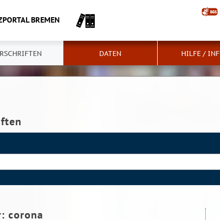
ZPORTAL BREMEN
RSCHRIFTEN
DATEN
HILFE / IN
iften
r:
corona