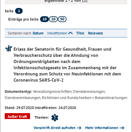
Ergebnisse 1 - 2 von (2)
1
Seite
10
20
50
Einträge pro Seite
Sortieren nach:
Datum
Inkrafttreten
Titel
Relevanz
Erlass der Senatorin für Gesundheit, Frauen und
Verbraucherschutz über die Ahndung von
Ordnungswidrigkeiten nach dem
Infektionsschutzgesetz im Zusammenhang mit der
Verordnung zum Schutz vor Neuinfektionen mit dem
Coronavirus SARS-CoV-2
Dokumententyp:
Verwaltungsvorschriften, Dienstanweisungen,
Dienstvereinbarungen, Richtlinien und Rundschreiben
• Bekanntmachungen
Stand: 29.07.2020 Inkrafttreten: 24.07.2020
Außer Kraft
Themen:
Vorschrift direkt aufrufen
Mehr Informationen