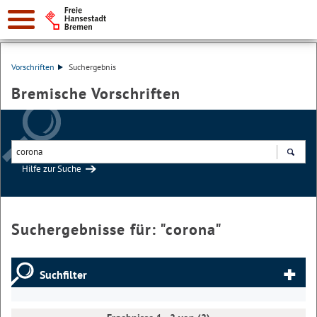
Vorschriften
Suchergebnis
Bremische Vorschriften
Hilfe zur Suche
Suchen
Suchergebnisse für: "
corona
"
Suchfilter