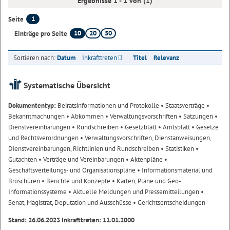
Ergebnisse 1 - 1 von (1)
1
Seite
10
20
50
Einträge pro Seite
Sortieren nach:
Datum
Inkrafttreten
Titel
Relevanz
Systematische Übersicht
Dokumententyp:
Beiratsinformationen und Protokolle
• Staatsverträge
•
Bekanntmachungen
• Abkommen
• Verwaltungsvorschriften
• Satzungen
•
Dienstvereinbarungen
• Rundschreiben
• Gesetzblatt
• Amtsblatt
• Gesetze
und Rechtsverordnungen
• Verwaltungsvorschriften, Dienstanweisungen,
Dienstvereinbarungen, Richtlinien und Rundschreiben
• Statistiken
•
Gutachten
• Verträge und Vereinbarungen
• Aktenpläne
•
Geschäftsverteilungs- und Organisationspläne
• Informationsmaterial und
Broschüren
• Berichte und Konzepte
• Karten, Pläne und Geo-
Informationssysteme
• Aktuelle Meldungen und Pressemitteilungen
•
Senat, Magistrat, Deputation und Ausschüsse
• Gerichtsentscheidungen
Stand: 26.06.2023 Inkrafttreten: 11.01.2000