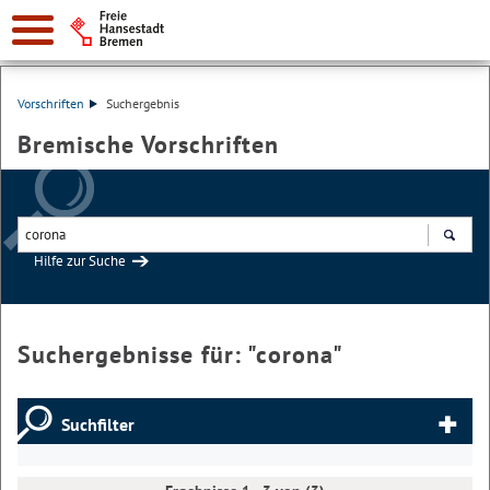
Vorschriften
Suchergebnis
Bremische Vorschriften
Hilfe zur Suche
Suchen
Suchergebnisse für: "
corona
"
Suchfilter