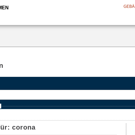
GEBÄ
MEN
n
e
für:
corona