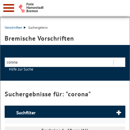
Vorschriften
Suchergebnis
Bremische Vorschriften
Hilfe zur Suche
Suchen
Suchergebnisse für: "
corona
"
Suchfilter