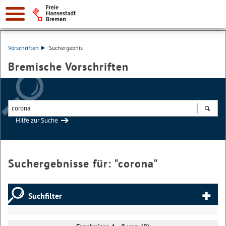
Vorschriften
Suchergebnis
Bremische Vorschriften
Hilfe zur Suche
Suchen
Suchergebnisse für: "
corona
"
Suchfilter