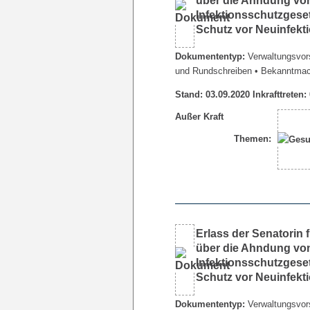
über die Ahndung vo
Infektionsschutzges
Schutz vor Neuinfek
Dokumententyp:
Verwaltungsvors
und Rundschreiben
• Bekanntma
Stand: 03.09.2020 Inkrafttreten:
Außer Kraft
Themen:
Erlass der Senatorin
über die Ahndung vo
Infektionsschutzges
Schutz vor Neuinfek
Dokumententyp:
Verwaltungsvors