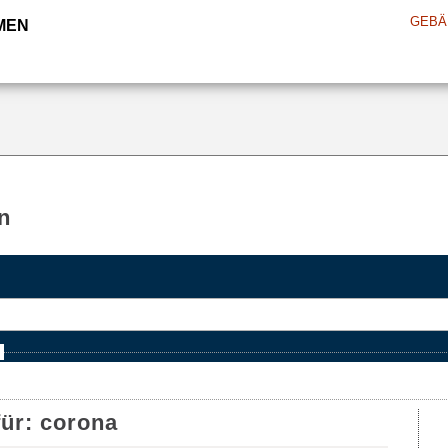
GEBÄ
MEN
n
e
für:
corona