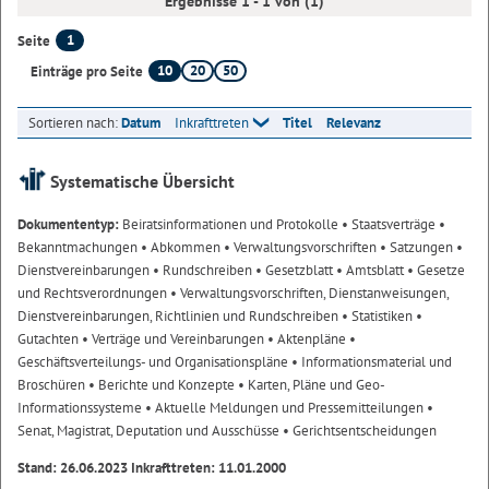
Ergebnisse 1 - 1 von (1)
1
Seite
10
20
50
Einträge pro Seite
Sortieren nach:
Datum
Inkrafttreten
Titel
Relevanz
Systematische Übersicht
Dokumententyp:
Beiratsinformationen und Protokolle
• Staatsverträge
•
Bekanntmachungen
• Abkommen
• Verwaltungsvorschriften
• Satzungen
•
Dienstvereinbarungen
• Rundschreiben
• Gesetzblatt
• Amtsblatt
• Gesetze
und Rechtsverordnungen
• Verwaltungsvorschriften, Dienstanweisungen,
Dienstvereinbarungen, Richtlinien und Rundschreiben
• Statistiken
•
Gutachten
• Verträge und Vereinbarungen
• Aktenpläne
•
Geschäftsverteilungs- und Organisationspläne
• Informationsmaterial und
Broschüren
• Berichte und Konzepte
• Karten, Pläne und Geo-
Informationssysteme
• Aktuelle Meldungen und Pressemitteilungen
•
Senat, Magistrat, Deputation und Ausschüsse
• Gerichtsentscheidungen
Stand: 26.06.2023 Inkrafttreten: 11.01.2000