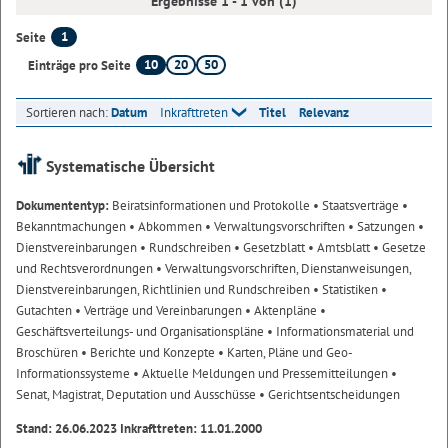
Ergebnisse 1 - 1 von (1)
1
Seite
10
20
50
Einträge pro Seite
Sortieren nach:
Datum
Inkrafttreten
Titel
Relevanz
Systematische Übersicht
Dokumententyp:
Beiratsinformationen und Protokolle
• Staatsverträge
•
Bekanntmachungen
• Abkommen
• Verwaltungsvorschriften
• Satzungen
•
Dienstvereinbarungen
• Rundschreiben
• Gesetzblatt
• Amtsblatt
• Gesetze
und Rechtsverordnungen
• Verwaltungsvorschriften, Dienstanweisungen,
Dienstvereinbarungen, Richtlinien und Rundschreiben
• Statistiken
•
Gutachten
• Verträge und Vereinbarungen
• Aktenpläne
•
Geschäftsverteilungs- und Organisationspläne
• Informationsmaterial und
Broschüren
• Berichte und Konzepte
• Karten, Pläne und Geo-
Informationssysteme
• Aktuelle Meldungen und Pressemitteilungen
•
Senat, Magistrat, Deputation und Ausschüsse
• Gerichtsentscheidungen
Stand: 26.06.2023 Inkrafttreten: 11.01.2000