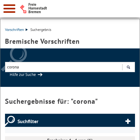
Vorschriften
Suchergebnis
Bremische Vorschriften
Hilfe zur Suche
Suchen
Suchergebnisse für: "
corona
"
Suchfilter