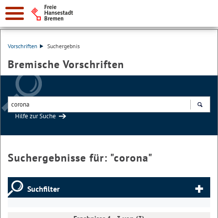
Vorschriften
Suchergebnis
Bremische Vorschriften
Hilfe zur Suche
Suchen
Suchergebnisse für: "
corona
"
Suchfilter