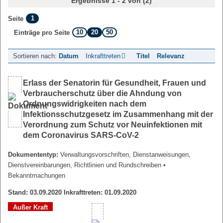
Ergebnisse 1 - 2 von (2)
1
Seite
10
20
50
Einträge pro Seite
Sortieren nach:
Datum
Inkrafttreten
Titel
Relevanz
Erlass der Senatorin für Gesundheit, Frauen und
Verbraucherschutz über die Ahndung von
Ordnungswidrigkeiten nach dem
Infektionsschutzgesetz im Zusammenhang mit der
Verordnung zum Schutz vor Neuinfektionen mit
dem Coronavirus SARS-CoV-2
Dokumententyp:
Verwaltungsvorschriften, Dienstanweisungen,
Dienstvereinbarungen, Richtlinien und Rundschreiben
•
Bekanntmachungen
Stand: 03.09.2020 Inkrafttreten: 01.09.2020
Außer Kraft