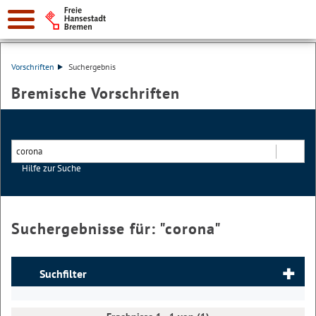
Vorschriften
Suchergebnis
Bremische Vorschriften
Hilfe zur Suche
Suchen
Suchergebnisse für: "
corona
"
Suchfilter