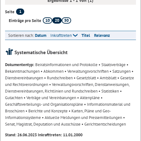
Ergebnisse 1 - 1 von (1)
1
Seite
10
20
50
Einträge pro Seite
Sortieren nach:
Datum
Inkrafttreten
Titel
Relevanz
Systematische Übersicht
Dokumententyp:
Beiratsinformationen und Protokolle
• Staatsverträge
•
Bekanntmachungen
• Abkommen
• Verwaltungsvorschriften
• Satzungen
•
Dienstvereinbarungen
• Rundschreiben
• Gesetzblatt
• Amtsblatt
• Gesetze
und Rechtsverordnungen
• Verwaltungsvorschriften, Dienstanweisungen,
Dienstvereinbarungen, Richtlinien und Rundschreiben
• Statistiken
•
Gutachten
• Verträge und Vereinbarungen
• Aktenpläne
•
Geschäftsverteilungs- und Organisationspläne
• Informationsmaterial und
Broschüren
• Berichte und Konzepte
• Karten, Pläne und Geo-
Informationssysteme
• Aktuelle Meldungen und Pressemitteilungen
•
Senat, Magistrat, Deputation und Ausschüsse
• Gerichtsentscheidungen
Stand: 26.06.2023 Inkrafttreten: 11.01.2000