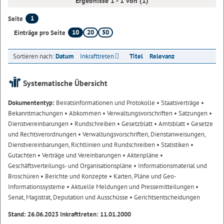
Ergebnisse 1 - 1 von (1)
1
Seite
10
20
50
Einträge pro Seite
Sortieren nach:
Datum
Inkrafttreten
Titel
Relevanz
Systematische Übersicht
Dokumententyp:
Beiratsinformationen und Protokolle
• Staatsverträge
•
Bekanntmachungen
• Abkommen
• Verwaltungsvorschriften
• Satzungen
•
Dienstvereinbarungen
• Rundschreiben
• Gesetzblatt
• Amtsblatt
• Gesetze
und Rechtsverordnungen
• Verwaltungsvorschriften, Dienstanweisungen,
Dienstvereinbarungen, Richtlinien und Rundschreiben
• Statistiken
•
Gutachten
• Verträge und Vereinbarungen
• Aktenpläne
•
Geschäftsverteilungs- und Organisationspläne
• Informationsmaterial und
Broschüren
• Berichte und Konzepte
• Karten, Pläne und Geo-
Informationssysteme
• Aktuelle Meldungen und Pressemitteilungen
•
Senat, Magistrat, Deputation und Ausschüsse
• Gerichtsentscheidungen
Stand: 26.06.2023 Inkrafttreten: 11.01.2000