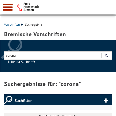
Vorschriften
Suchergebnis
Bremische Vorschriften
Hilfe zur Suche
Suchen
Suchergebnisse für: "
corona
"
Suchfilter