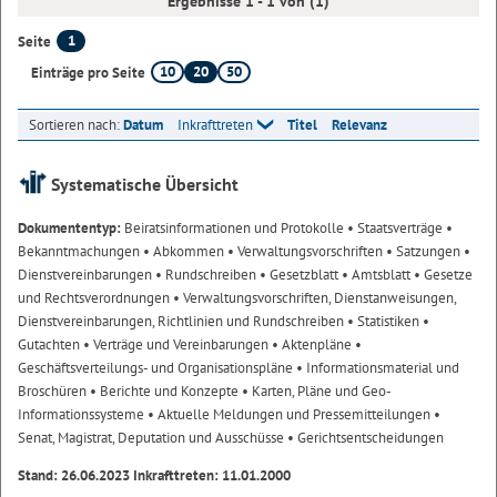
Ergebnisse 1 - 1 von (1)
1
Seite
10
20
50
Einträge pro Seite
Sortieren nach:
Datum
Inkrafttreten
Titel
Relevanz
Systematische Übersicht
Dokumententyp:
Beiratsinformationen und Protokolle
• Staatsverträge
•
Bekanntmachungen
• Abkommen
• Verwaltungsvorschriften
• Satzungen
•
Dienstvereinbarungen
• Rundschreiben
• Gesetzblatt
• Amtsblatt
• Gesetze
und Rechtsverordnungen
• Verwaltungsvorschriften, Dienstanweisungen,
Dienstvereinbarungen, Richtlinien und Rundschreiben
• Statistiken
•
Gutachten
• Verträge und Vereinbarungen
• Aktenpläne
•
Geschäftsverteilungs- und Organisationspläne
• Informationsmaterial und
Broschüren
• Berichte und Konzepte
• Karten, Pläne und Geo-
Informationssysteme
• Aktuelle Meldungen und Pressemitteilungen
•
Senat, Magistrat, Deputation und Ausschüsse
• Gerichtsentscheidungen
Stand: 26.06.2023 Inkrafttreten: 11.01.2000