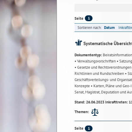
1
Seite
Sortieren nach:
Datum
Inkraftt
Systematische Übersich
Dokumententyp:
Beiratsinformatio
• Verwaltungsvorschriften
• Satzun
• Gesetze und Rechtsverordnunge
Richtlinien und Rundschreiben
• St
Geschäftsverteilungs- und Organisa
Konzepte
• Karten, Pläne und Geo
Senat, Magistrat, Deputation und A
Stand: 26.06.2023 Inkrafttreten: 1
Themen:
1
Seite