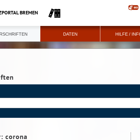
ZPORTAL BREMEN
RSCHRIFTEN
DATEN
HILFE / IN
iften
r:
corona