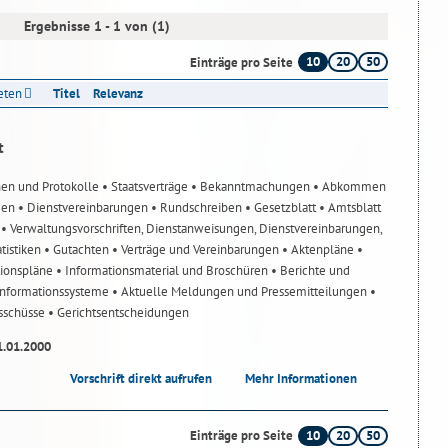
Ergebnisse 1 - 1 von (1)
10
20
50
Einträge pro Seite
reten
Titel
Relevanz
t
nen und Protokolle
• Staatsverträge
• Bekanntmachungen
• Abkommen
gen
• Dienstvereinbarungen
• Rundschreiben
• Gesetzblatt
• Amtsblatt
n
• Verwaltungsvorschriften, Dienstanweisungen, Dienstvereinbarungen,
atistiken
• Gutachten
• Verträge und Vereinbarungen
• Aktenpläne
•
tionspläne
• Informationsmaterial und Broschüren
• Berichte und
-Informationssysteme
• Aktuelle Meldungen und Pressemitteilungen
•
usschüsse
• Gerichtsentscheidungen
1.01.2000
Vorschrift direkt aufrufen
Mehr Informationen
10
20
50
Einträge pro Seite