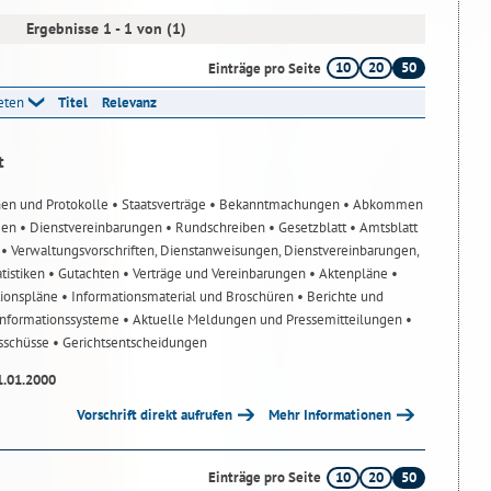
Ergebnisse 1 - 1 von (1)
10
20
50
Einträge pro Seite
reten
Titel
Relevanz
t
nen und Protokolle
• Staatsverträge
• Bekanntmachungen
• Abkommen
gen
• Dienstvereinbarungen
• Rundschreiben
• Gesetzblatt
• Amtsblatt
n
• Verwaltungsvorschriften, Dienstanweisungen, Dienstvereinbarungen,
atistiken
• Gutachten
• Verträge und Vereinbarungen
• Aktenpläne
•
tionspläne
• Informationsmaterial und Broschüren
• Berichte und
-Informationssysteme
• Aktuelle Meldungen und Pressemitteilungen
•
usschüsse
• Gerichtsentscheidungen
1.01.2000
Vorschrift direkt aufrufen
Mehr Informationen
10
20
50
Einträge pro Seite