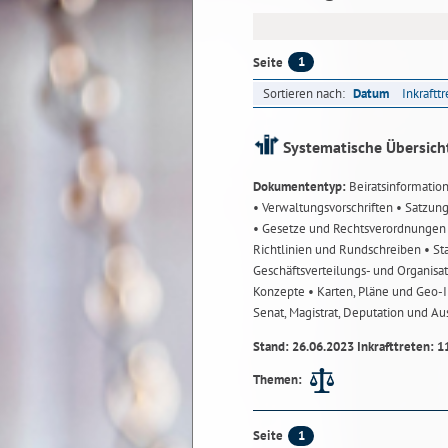
1
Seite
Sortieren nach:
Datum
Inkraftt
Systematische Übersich
Dokumententyp:
Beiratsinformatio
• Verwaltungsvorschriften
• Satzun
• Gesetze und Rechtsverordnunge
Richtlinien und Rundschreiben
• St
Geschäftsverteilungs- und Organisa
Konzepte
• Karten, Pläne und Geo
Senat, Magistrat, Deputation und A
Stand: 26.06.2023 Inkrafttreten: 1
Themen:
1
Seite