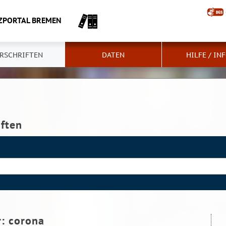
ZPORTAL BREMEN
RSCHRIFTEN
DATEN
HILFE / IN
iften
r:
corona