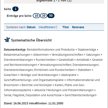
Ergebnisse 1 - 1 von (1)
1
Seite
10
20
50
Einträge pro Seite
Sortieren nach:
Datum
Inkrafttreten
Titel
Relevanz
Systematische Übersicht
Dokumententyp:
Beiratsinformationen und Protokolle
• Staatsverträge
•
Bekanntmachungen
• Abkommen
• Verwaltungsvorschriften
• Satzungen
•
Dienstvereinbarungen
• Rundschreiben
• Gesetzblatt
• Amtsblatt
• Gesetze
und Rechtsverordnungen
• Verwaltungsvorschriften, Dienstanweisungen,
Dienstvereinbarungen, Richtlinien und Rundschreiben
• Statistiken
•
Gutachten
• Verträge und Vereinbarungen
• Aktenpläne
•
Geschäftsverteilungs- und Organisationspläne
• Informationsmaterial und
Broschüren
• Berichte und Konzepte
• Karten, Pläne und Geo-
Informationssysteme
• Aktuelle Meldungen und Pressemitteilungen
•
Senat, Magistrat, Deputation und Ausschüsse
• Gerichtsentscheidungen
Stand: 26.06.2023 Inkrafttreten: 11.01.2000