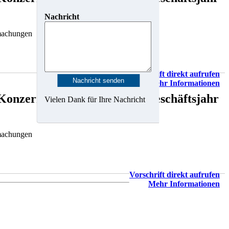
Nachricht
machungen
Vorschrift direkt aufrufen
Mehr Informationen
 Konzernlagebericht für das Geschäftsjahr
Vielen Dank für Ihre Nachricht
machungen
Vorschrift direkt aufrufen
Mehr Informationen