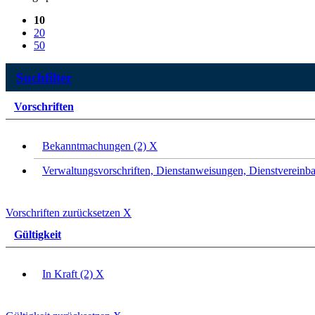
10
20
50
Suchfilter
Vorschriften
Bekanntmachungen (2)
X
Verwaltungsvorschriften, Dienstanweisungen, Dienstvereinba
Vorschriften zurücksetzen
X
Gültigkeit
In Kraft (2)
X