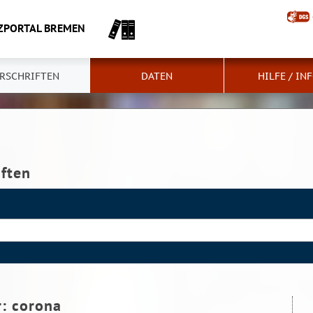
ZPORTAL BREMEN
RSCHRIFTEN
DATEN
HILFE / IN
iften
r:
corona