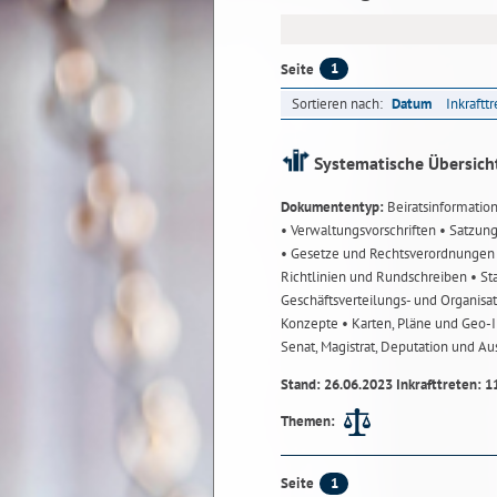
1
Seite
Sortieren nach:
Datum
Inkraftt
Systematische Übersich
Dokumententyp:
Beiratsinformatio
• Verwaltungsvorschriften
• Satzun
• Gesetze und Rechtsverordnunge
Richtlinien und Rundschreiben
• St
Geschäftsverteilungs- und Organisa
Konzepte
• Karten, Pläne und Geo
Senat, Magistrat, Deputation und A
Stand: 26.06.2023 Inkrafttreten: 1
Themen:
1
Seite