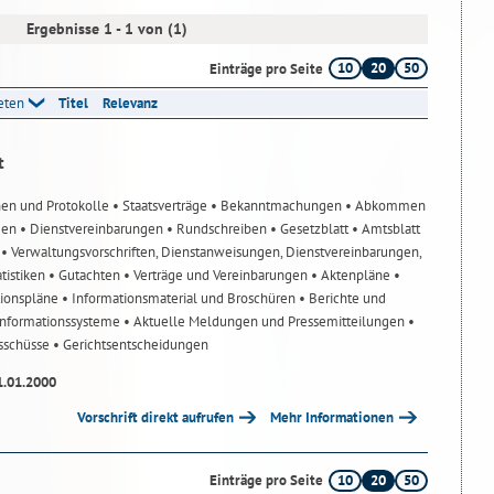
Ergebnisse 1 - 1 von (1)
10
20
50
Einträge pro Seite
reten
Titel
Relevanz
t
nen und Protokolle
• Staatsverträge
• Bekanntmachungen
• Abkommen
gen
• Dienstvereinbarungen
• Rundschreiben
• Gesetzblatt
• Amtsblatt
n
• Verwaltungsvorschriften, Dienstanweisungen, Dienstvereinbarungen,
atistiken
• Gutachten
• Verträge und Vereinbarungen
• Aktenpläne
•
tionspläne
• Informationsmaterial und Broschüren
• Berichte und
-Informationssysteme
• Aktuelle Meldungen und Pressemitteilungen
•
usschüsse
• Gerichtsentscheidungen
1.01.2000
Vorschrift direkt aufrufen
Mehr Informationen
10
20
50
Einträge pro Seite