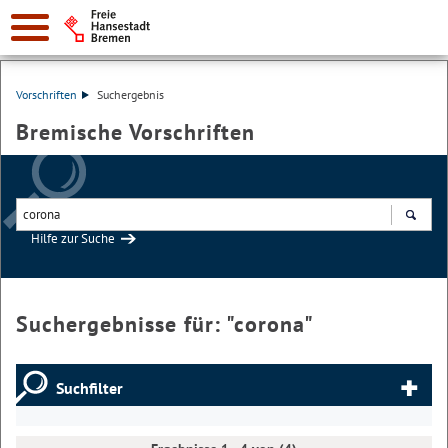
Vorschriften
Suchergebnis
Bremische Vorschriften
Hilfe zur Suche
Suchen
Suchergebnisse für: "
corona
"
Suchfilter