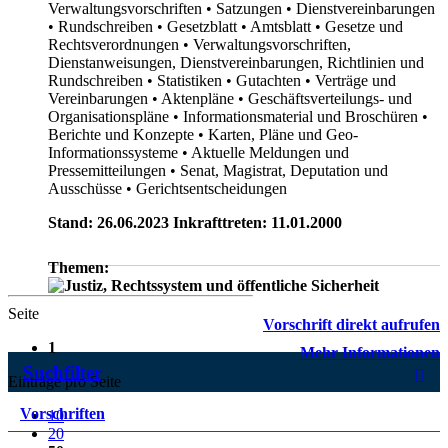
Verwaltungsvorschriften
• Satzungen
• Dienstvereinbarungen
• Rundschreiben
• Gesetzblatt
• Amtsblatt
• Gesetze und
Rechtsverordnungen
• Verwaltungsvorschriften,
Dienstanweisungen, Dienstvereinbarungen, Richtlinien und
Rundschreiben
• Statistiken
• Gutachten
• Verträge und
Vereinbarungen
• Aktenpläne
• Geschäftsverteilungs- und
Organisationspläne
• Informationsmaterial und Broschüren
•
Berichte und Konzepte
• Karten, Pläne und Geo-
Informationssysteme
• Aktuelle Meldungen und
Pressemitteilungen
• Senat, Magistrat, Deputation und
Ausschüsse
• Gerichtsentscheidungen
Stand: 26.06.2023 Inkrafttreten: 11.01.2000
Themen:
Seite
Vorschrift direkt aufrufen
1
Mehr Informationen
Suchfilter
Einträge pro Seite
Vorschriften
10
20