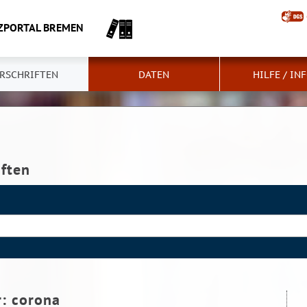
ZPORTAL BREMEN
RSCHRIFTEN
DATEN
HILFE / IN
iften
r:
corona