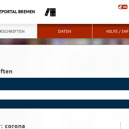
ZPORTAL BREMEN
RSCHRIFTEN
DATEN
HILFE / IN
iften
r:
corona