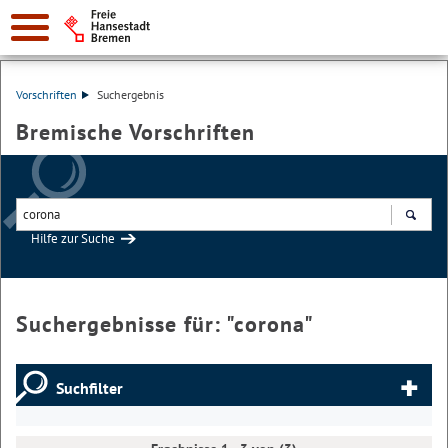
Vorschriften
Suchergebnis
Bremische Vorschriften
Hilfe zur Suche
Suchen
Suchergebnisse für: "
corona
"
Suchfilter