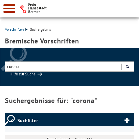
Vorschriften
Suchergebnis
Bremische Vorschriften
Hilfe zur Suche
Suchen
Suchergebnisse für: "
corona
"
Suchfilter