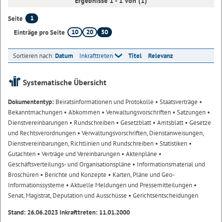
Ergebnisse 1 - 1 von (1)
1
Seite
10
20
50
Einträge pro Seite
Sortieren nach:
Datum
Inkrafttreten
Titel
Relevanz
Systematische Übersicht
Dokumententyp:
Beiratsinformationen und Protokolle
• Staatsverträge
•
Bekanntmachungen
• Abkommen
• Verwaltungsvorschriften
• Satzungen
•
Dienstvereinbarungen
• Rundschreiben
• Gesetzblatt
• Amtsblatt
• Gesetze
und Rechtsverordnungen
• Verwaltungsvorschriften, Dienstanweisungen,
Dienstvereinbarungen, Richtlinien und Rundschreiben
• Statistiken
•
Gutachten
• Verträge und Vereinbarungen
• Aktenpläne
•
Geschäftsverteilungs- und Organisationspläne
• Informationsmaterial und
Broschüren
• Berichte und Konzepte
• Karten, Pläne und Geo-
Informationssysteme
• Aktuelle Meldungen und Pressemitteilungen
•
Senat, Magistrat, Deputation und Ausschüsse
• Gerichtsentscheidungen
Stand: 26.06.2023 Inkrafttreten: 11.01.2000