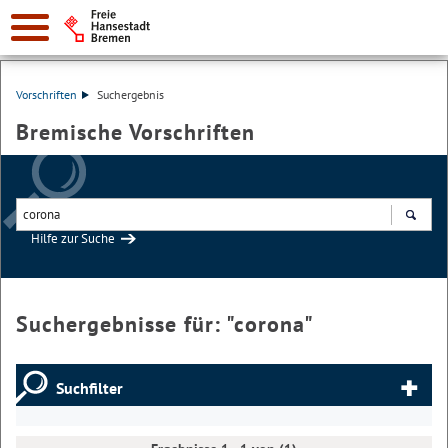
Vorschriften
Suchergebnis
Bremische Vorschriften
Hilfe zur Suche
Suchen
Suchergebnisse für: "
corona
"
Suchfilter