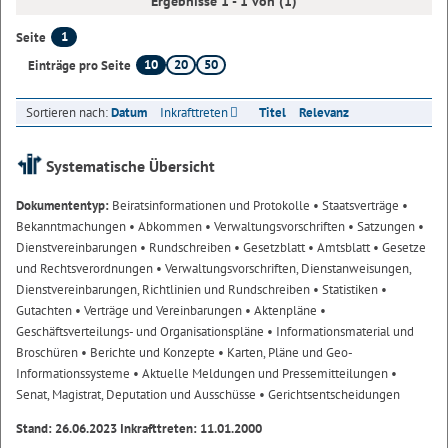
Ergebnisse 1 - 1 von (1)
1
Seite
10
20
50
Einträge pro Seite
Sortieren nach:
Datum
Inkrafttreten
Titel
Relevanz
Systematische Übersicht
Dokumententyp:
Beiratsinformationen und Protokolle
• Staatsverträge
•
Bekanntmachungen
• Abkommen
• Verwaltungsvorschriften
• Satzungen
•
Dienstvereinbarungen
• Rundschreiben
• Gesetzblatt
• Amtsblatt
• Gesetze
und Rechtsverordnungen
• Verwaltungsvorschriften, Dienstanweisungen,
Dienstvereinbarungen, Richtlinien und Rundschreiben
• Statistiken
•
Gutachten
• Verträge und Vereinbarungen
• Aktenpläne
•
Geschäftsverteilungs- und Organisationspläne
• Informationsmaterial und
Broschüren
• Berichte und Konzepte
• Karten, Pläne und Geo-
Informationssysteme
• Aktuelle Meldungen und Pressemitteilungen
•
Senat, Magistrat, Deputation und Ausschüsse
• Gerichtsentscheidungen
Stand: 26.06.2023 Inkrafttreten: 11.01.2000