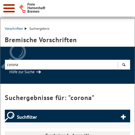
Vorschriften
Suchergebnis
Bremische Vorschriften
Hilfe zur Suche
Suchen
Suchergebnisse für: "
corona
"
Suchfilter