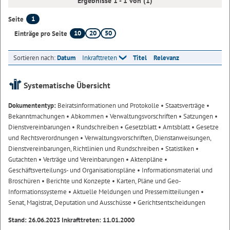
Ergebnisse 1 - 1 von (1)
1
Seite
10
20
50
Einträge pro Seite
Sortieren nach:
Datum
Inkrafttreten
Titel
Relevanz
Systematische Übersicht
Dokumententyp:
Beiratsinformationen und Protokolle
• Staatsverträge
•
Bekanntmachungen
• Abkommen
• Verwaltungsvorschriften
• Satzungen
•
Dienstvereinbarungen
• Rundschreiben
• Gesetzblatt
• Amtsblatt
• Gesetze
und Rechtsverordnungen
• Verwaltungsvorschriften, Dienstanweisungen,
Dienstvereinbarungen, Richtlinien und Rundschreiben
• Statistiken
•
Gutachten
• Verträge und Vereinbarungen
• Aktenpläne
•
Geschäftsverteilungs- und Organisationspläne
• Informationsmaterial und
Broschüren
• Berichte und Konzepte
• Karten, Pläne und Geo-
Informationssysteme
• Aktuelle Meldungen und Pressemitteilungen
•
Senat, Magistrat, Deputation und Ausschüsse
• Gerichtsentscheidungen
Stand: 26.06.2023 Inkrafttreten: 11.01.2000