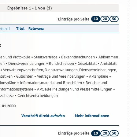
Ergebnisse 1 - 1 von (1)
10
20
50
Einträge pro Seite
reten
Titel
Relevanz
t
nen und Protokolle
• Staatsverträge
• Bekanntmachungen
• Abkommen
gen
• Dienstvereinbarungen
• Rundschreiben
• Gesetzblatt
• Amtsblatt
n
• Verwaltungsvorschriften, Dienstanweisungen, Dienstvereinbarungen,
atistiken
• Gutachten
• Verträge und Vereinbarungen
• Aktenpläne
•
tionspläne
• Informationsmaterial und Broschüren
• Berichte und
-Informationssysteme
• Aktuelle Meldungen und Pressemitteilungen
•
usschüsse
• Gerichtsentscheidungen
1.01.2000
Vorschrift direkt aufrufen
Mehr Informationen
10
20
50
Einträge pro Seite