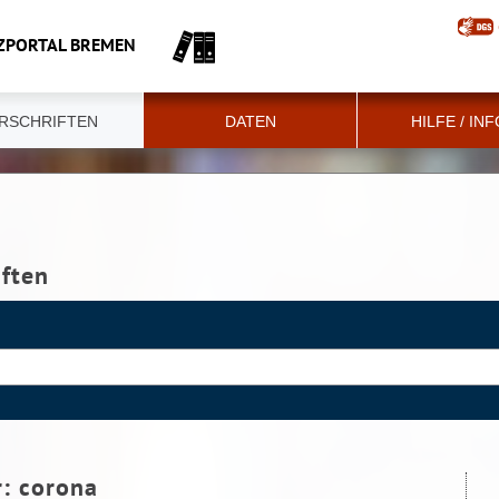
ZPORTAL BREMEN
RSCHRIFTEN
DATEN
HILFE / IN
iften
r:
corona