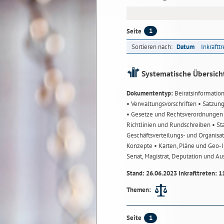
1
Seite
Sortieren nach:
Datum
Inkraftt
Systematische Übersich
Dokumententyp:
Beiratsinformatio
• Verwaltungsvorschriften
• Satzun
• Gesetze und Rechtsverordnunge
Richtlinien und Rundschreiben
• St
Geschäftsverteilungs- und Organisa
Konzepte
• Karten, Pläne und Geo
Senat, Magistrat, Deputation und A
Stand: 26.06.2023 Inkrafttreten: 1
Themen:
1
Seite