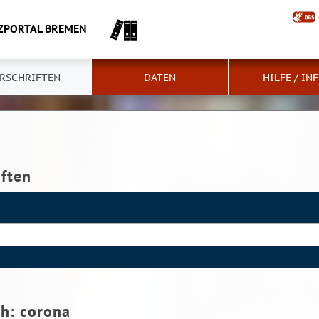
ZPORTAL BREMEN
RSCHRIFTEN
DATEN
HILFE / IN
iften
ch:
corona