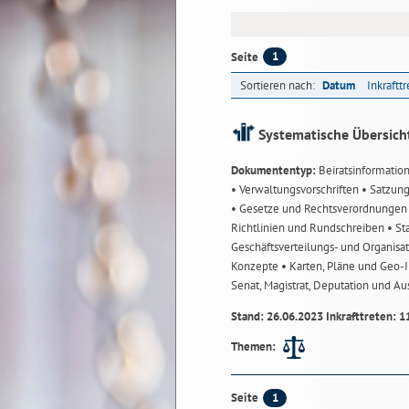
1
Seite
Sortieren nach:
Datum
Inkraftt
Systematische Übersich
Dokumententyp:
Beiratsinformatio
• Verwaltungsvorschriften
• Satzun
• Gesetze und Rechtsverordnunge
Richtlinien und Rundschreiben
• St
Geschäftsverteilungs- und Organisa
Konzepte
• Karten, Pläne und Geo
Senat, Magistrat, Deputation und A
Stand: 26.06.2023 Inkrafttreten: 1
Themen:
1
Seite