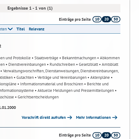
Ergebnisse 1 - 1 von (1)
10
20
50
Einträge pro Seite
reten
Titel
Relevanz
t
nen und Protokolle
• Staatsverträge
• Bekanntmachungen
• Abkommen
gen
• Dienstvereinbarungen
• Rundschreiben
• Gesetzblatt
• Amtsblatt
n
• Verwaltungsvorschriften, Dienstanweisungen, Dienstvereinbarungen,
atistiken
• Gutachten
• Verträge und Vereinbarungen
• Aktenpläne
•
tionspläne
• Informationsmaterial und Broschüren
• Berichte und
-Informationssysteme
• Aktuelle Meldungen und Pressemitteilungen
•
usschüsse
• Gerichtsentscheidungen
1.01.2000
Vorschrift direkt aufrufen
Mehr Informationen
10
20
50
Einträge pro Seite