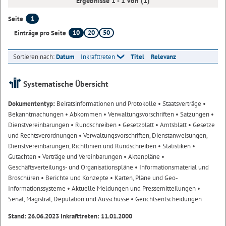
Ergebnisse 1 - 1 von (1)
1
Seite
10
20
50
Einträge pro Seite
Sortieren nach:
Datum
Inkrafttreten
Titel
Relevanz
Systematische Übersicht
Dokumententyp:
Beiratsinformationen und Protokolle
• Staatsverträge
•
Bekanntmachungen
• Abkommen
• Verwaltungsvorschriften
• Satzungen
•
Dienstvereinbarungen
• Rundschreiben
• Gesetzblatt
• Amtsblatt
• Gesetze
und Rechtsverordnungen
• Verwaltungsvorschriften, Dienstanweisungen,
Dienstvereinbarungen, Richtlinien und Rundschreiben
• Statistiken
•
Gutachten
• Verträge und Vereinbarungen
• Aktenpläne
•
Geschäftsverteilungs- und Organisationspläne
• Informationsmaterial und
Broschüren
• Berichte und Konzepte
• Karten, Pläne und Geo-
Informationssysteme
• Aktuelle Meldungen und Pressemitteilungen
•
Senat, Magistrat, Deputation und Ausschüsse
• Gerichtsentscheidungen
Stand: 26.06.2023 Inkrafttreten: 11.01.2000