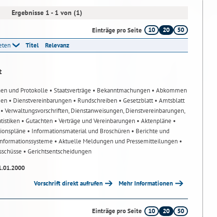
Ergebnisse 1 - 1 von (1)
10
20
50
Einträge pro Seite
reten
Titel
Relevanz
t
nen und Protokolle
• Staatsverträge
• Bekanntmachungen
• Abkommen
gen
• Dienstvereinbarungen
• Rundschreiben
• Gesetzblatt
• Amtsblatt
n
• Verwaltungsvorschriften, Dienstanweisungen, Dienstvereinbarungen,
atistiken
• Gutachten
• Verträge und Vereinbarungen
• Aktenpläne
•
tionspläne
• Informationsmaterial und Broschüren
• Berichte und
-Informationssysteme
• Aktuelle Meldungen und Pressemitteilungen
•
usschüsse
• Gerichtsentscheidungen
1.01.2000
Vorschrift direkt aufrufen
Mehr Informationen
10
20
50
Einträge pro Seite