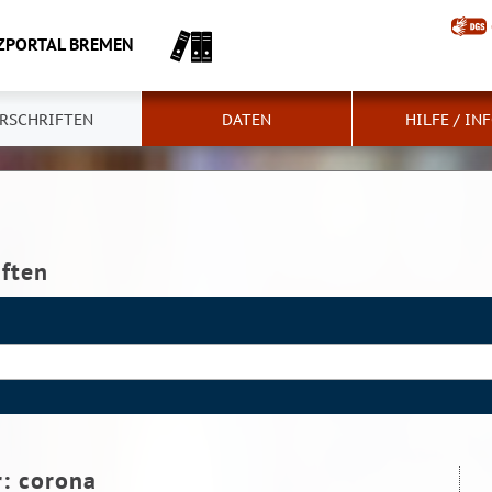
ZPORTAL BREMEN
RSCHRIFTEN
DATEN
HILFE / IN
iften
r:
corona