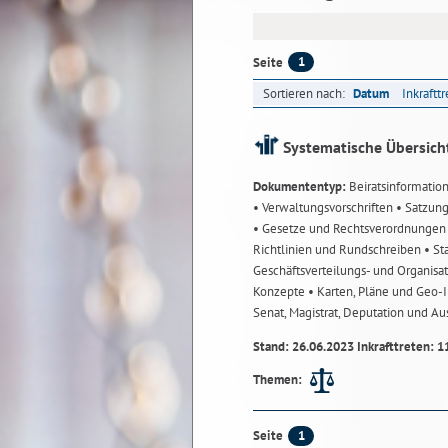
1
Seite
Sortieren nach:
Datum
Inkraftt
Systematische Übersich
Dokumententyp:
Beiratsinformatio
• Verwaltungsvorschriften
• Satzun
• Gesetze und Rechtsverordnunge
Richtlinien und Rundschreiben
• St
Geschäftsverteilungs- und Organisa
Konzepte
• Karten, Pläne und Geo
Senat, Magistrat, Deputation und A
Stand: 26.06.2023 Inkrafttreten: 1
Themen:
1
Seite