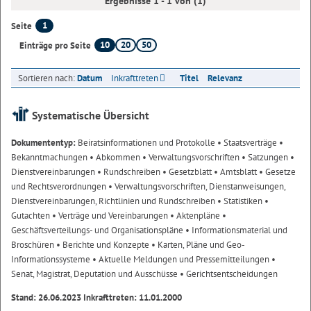
Ergebnisse 1 - 1 von (1)
1
Seite
10
20
50
Einträge pro Seite
Sortieren nach:
Datum
Inkrafttreten
Titel
Relevanz
Systematische Übersicht
Dokumententyp:
Beiratsinformationen und Protokolle
• Staatsverträge
•
Bekanntmachungen
• Abkommen
• Verwaltungsvorschriften
• Satzungen
•
Dienstvereinbarungen
• Rundschreiben
• Gesetzblatt
• Amtsblatt
• Gesetze
und Rechtsverordnungen
• Verwaltungsvorschriften, Dienstanweisungen,
Dienstvereinbarungen, Richtlinien und Rundschreiben
• Statistiken
•
Gutachten
• Verträge und Vereinbarungen
• Aktenpläne
•
Geschäftsverteilungs- und Organisationspläne
• Informationsmaterial und
Broschüren
• Berichte und Konzepte
• Karten, Pläne und Geo-
Informationssysteme
• Aktuelle Meldungen und Pressemitteilungen
•
Senat, Magistrat, Deputation und Ausschüsse
• Gerichtsentscheidungen
Stand: 26.06.2023 Inkrafttreten: 11.01.2000