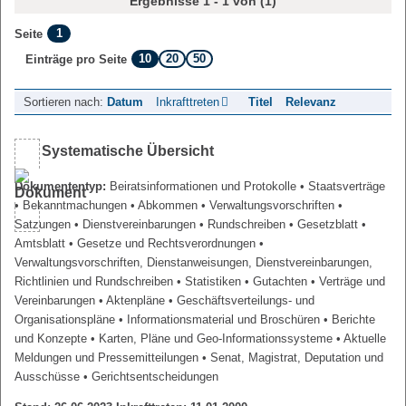
Ergebnisse 1 - 1 von (1)
1
Seite
10
20
50
Einträge pro Seite
Sortieren nach:
Datum
Inkrafttreten
Titel
Relevanz
Systematische Übersicht
Dokumententyp:
Beiratsinformationen und Protokolle
• Staatsverträge
• Bekanntmachungen
• Abkommen
• Verwaltungsvorschriften
•
Satzungen
• Dienstvereinbarungen
• Rundschreiben
• Gesetzblatt
•
Amtsblatt
• Gesetze und Rechtsverordnungen
•
Verwaltungsvorschriften, Dienstanweisungen, Dienstvereinbarungen,
Richtlinien und Rundschreiben
• Statistiken
• Gutachten
• Verträge und
Vereinbarungen
• Aktenpläne
• Geschäftsverteilungs- und
Organisationspläne
• Informationsmaterial und Broschüren
• Berichte
und Konzepte
• Karten, Pläne und Geo-Informationssysteme
• Aktuelle
Meldungen und Pressemitteilungen
• Senat, Magistrat, Deputation und
Ausschüsse
• Gerichtsentscheidungen