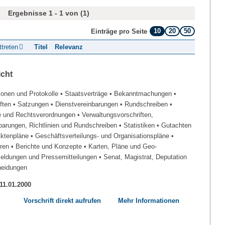
Ergebnisse 1 - 1 von (1)
10
20
50
Einträge pro Seite
ttreten
Titel
Relevanz
icht
ionen und Protokolle
• Staatsverträge
• Bekanntmachungen
•
iften
• Satzungen
• Dienstvereinbarungen
• Rundschreiben
•
e und Rechtsverordnungen
• Verwaltungsvorschriften,
barungen, Richtlinien und Rundschreiben
• Statistiken
• Gutachten
Aktenpläne
• Geschäftsverteilungs- und Organisationspläne
•
üren
• Berichte und Konzepte
• Karten, Pläne und Geo-
Meldungen und Pressemitteilungen
• Senat, Magistrat, Deputation
heidungen
 11.01.2000
Vorschrift direkt aufrufen
Mehr Informationen