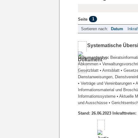
1
Seite
Sortieren nach:
Datum
Inkraf
Systematische Übers
Dokumententyp:
Beiratsinformat
Abkommen
• Verwaltungsvorschr
Gesetzblatt
• Amtsblatt
• Gesetz
Dienstanweisungen, Dienstverein
• Verträge und Vereinbarungen
• 
Informationsmaterial und Brosch
Informationssysteme
• Aktuelle 
und Ausschüsse
• Gerichtsentsc
Stand: 26.06.2023 Inkrafttreten: