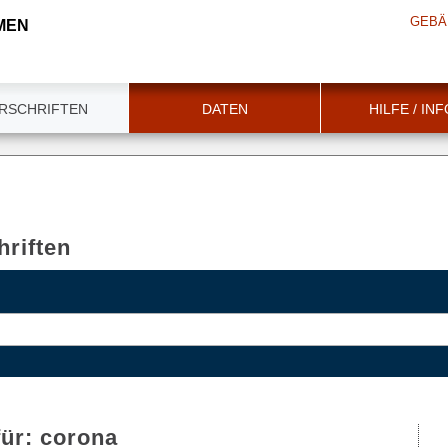
GEBÄ
MEN
RSCHRIFTEN
DATEN
HILFE / IN
riften
für:
corona