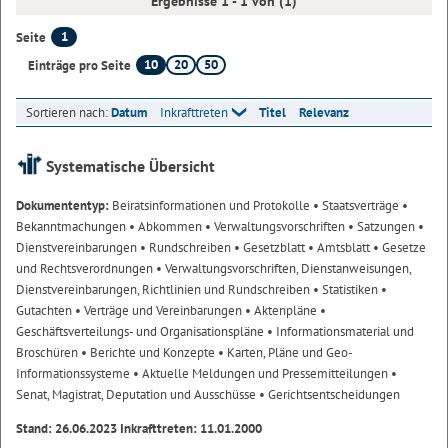
Ergebnisse 1 - 1 von (1)
1
Seite
10
20
50
Einträge pro Seite
Sortieren nach:
Datum
Inkrafttreten
Titel
Relevanz
Systematische Übersicht
Dokumententyp:
Beiratsinformationen und Protokolle
• Staatsverträge
•
Bekanntmachungen
• Abkommen
• Verwaltungsvorschriften
• Satzungen
•
Dienstvereinbarungen
• Rundschreiben
• Gesetzblatt
• Amtsblatt
• Gesetze
und Rechtsverordnungen
• Verwaltungsvorschriften, Dienstanweisungen,
Dienstvereinbarungen, Richtlinien und Rundschreiben
• Statistiken
•
Gutachten
• Verträge und Vereinbarungen
• Aktenpläne
•
Geschäftsverteilungs- und Organisationspläne
• Informationsmaterial und
Broschüren
• Berichte und Konzepte
• Karten, Pläne und Geo-
Informationssysteme
• Aktuelle Meldungen und Pressemitteilungen
•
Senat, Magistrat, Deputation und Ausschüsse
• Gerichtsentscheidungen
Stand: 26.06.2023 Inkrafttreten: 11.01.2000