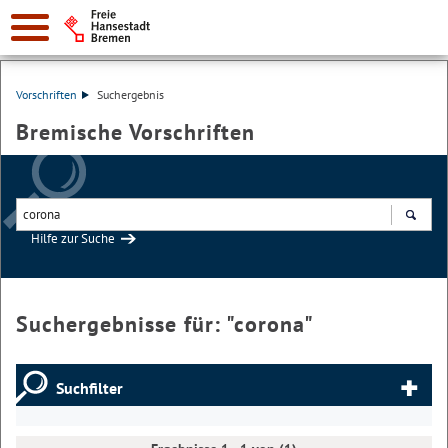
Vorschriften
Suchergebnis
Bremische Vorschriften
Hilfe zur Suche
Suchen
Suchergebnisse für: "
corona
"
Suchfilter